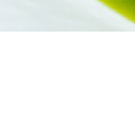
in
ke oplevelser. Vi vil
irksomhed.
sk team. Niklas er et af
r det gælder smag,
otel Herning samt