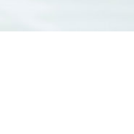
elkommen hos byDolph
med ønsket om at skabe unikke og ekstraordinære gastronomis
status quo og drive nutidens og fremtidens restaurationsv
n står Niklas Ormstrup, omgivet af et stærkt, ungt og dynami
kokketalenter, lokalt forankret og med en sikker hånd, nå
nytænkning og design.
tår Dolphin-familien, som driver Hotel Herning og Dolphin H