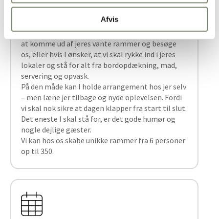
gæster. Derfor vores brand “Tailormade by
Dolphin”.
Afvis
Vi vil gerne stå for jeres næste reception, kunde
eller personalearrangement både hvis I ønsker,
at komme ud af jeres vante rammer og besøge
os, eller hvis I ønsker, at vi skal rykke ind i jeres
lokaler og stå for alt fra bordopdækning, mad,
servering og opvask.
På den måde kan I holde arrangement hos jer selv
– men læne jer tilbage og nyde oplevelsen. Fordi
vi skal nok sikre at dagen klapper fra start til slut.
Det eneste I skal stå for, er det gode humør og
nogle dejlige gæster.
Vi kan hos os skabe unikke rammer fra 6 personer
op til 350.