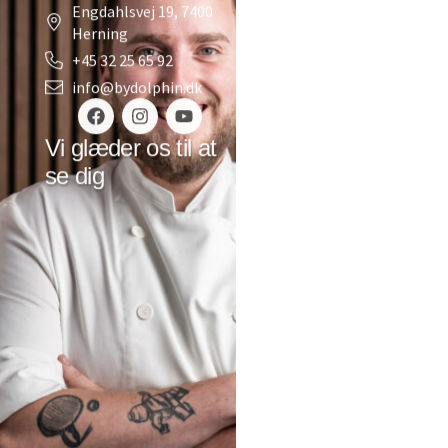
Engdahlsvej 19, 7400
Herning
+45 32 25 65 92
info@bydolphin.dk
Vi glæder os til at
se dig
Restaurant
Take Home
Koncepter
Fester