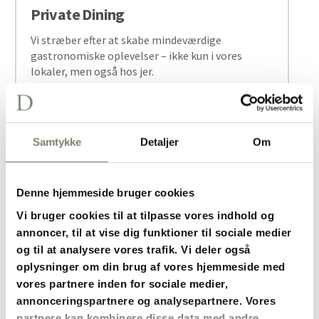
Private Dining
Vi stræber efter at skabe mindeværdige
gastronomiske oplevelser – ikke kun i vores
lokaler, men også hos jer.
Private Dining er en eksklusiv oplevelse, hvor
vores talentfulde kokke forener de fineste
råvarer i smukt præsenterede og velsmagende
Samtykke
Detaljer
Om
retter, hvilket skaber en personlig og
nærværende oplevelse, som I vil glæde jer til og
mindes.
Denne hjemmeside bruger cookies
Vi bruger cookies til at tilpasse vores indhold og
annoncer, til at vise dig funktioner til sociale medier
og til at analysere vores trafik. Vi deler også
oplysninger om din brug af vores hjemmeside med
vores partnere inden for sociale medier,
annonceringspartnere og analysepartnere. Vores
Pop up
partnere kan kombinere disse data med andre